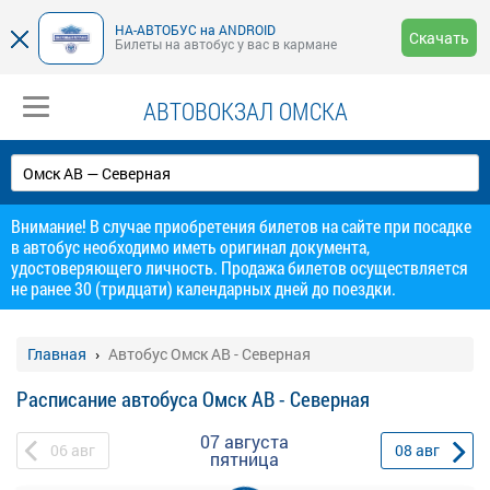
НА-АВТОБУС на ANDROID
Скачать
Билеты на автобус у вас в кармане
АВТОВОКЗАЛ ОМСКА
Внимание! В случае приобретения билетов на сайте при посадке
в автобус необходимо иметь оригинал документа,
удостоверяющего личность. Продажа билетов осуществляется
не ранее 30 (тридцати) календарных дней до поездки.
Главная
Автобус Омск АВ - Северная
Расписание автобуса Омск АВ - Северная
07 августа
06
авг
08
авг
пятница