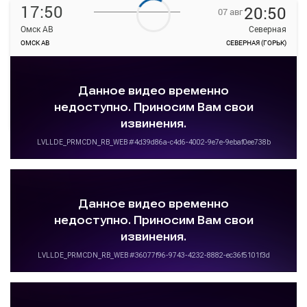
17:50
20:50
07 авг
Омск АВ
Северная
ОМСК АВ
СЕВЕРНАЯ (ГОРЬК)
—
руб.
Загрузить цену
Подробнее
Детали рейса
о маршруте