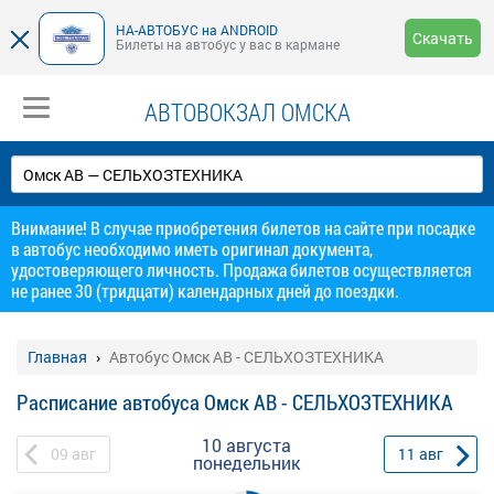
НА-АВТОБУС на ANDROID
Скачать
Билеты на автобус у вас в кармане
АВТОВОКЗАЛ ОМСКА
Внимание! В случае приобретения билетов на сайте при посадке
в автобус необходимо иметь оригинал документа,
удостоверяющего личность. Продажа билетов осуществляется
не ранее 30 (тридцати) календарных дней до поездки.
Главная
Автобус Омск АВ - СЕЛЬХОЗТЕХНИКА
Расписание автобуса Омск АВ - СЕЛЬХОЗТЕХНИКА
10 августа
09
авг
11
авг
понедельник