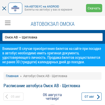
НА-АВТОБУС на ANDROID
Скачать
Билеты на автобус у вас в кармане
АВТОВОКЗАЛ ОМСКА
Внимание! В случае приобретения билетов на сайте при посадке
в автобус необходимо иметь оригинал документа,
удостоверяющего личность. Продажа билетов осуществляется
не ранее 30 (тридцати) календарных дней до поездки.
Главная
Автобус Омск АВ - Щегловка
Расписание автобуса Омск АВ - Щегловка
06 августа
05
авг
07
авг
четверг