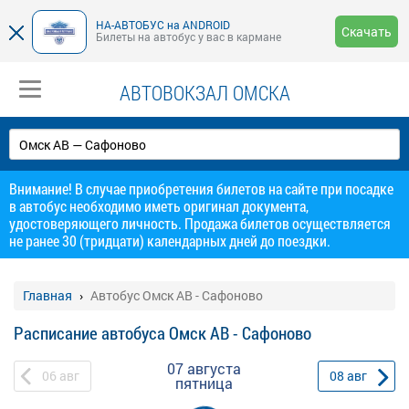
НА-АВТОБУС на ANDROID
Скачать
Билеты на автобус у вас в кармане
АВТОВОКЗАЛ ОМСКА
Внимание! В случае приобретения билетов на сайте при посадке
в автобус необходимо иметь оригинал документа,
удостоверяющего личность. Продажа билетов осуществляется
не ранее 30 (тридцати) календарных дней до поездки.
Главная
Автобус Омск АВ - Сафоново
Расписание автобуса Омск АВ - Сафоново
07 августа
06
авг
08
авг
пятница