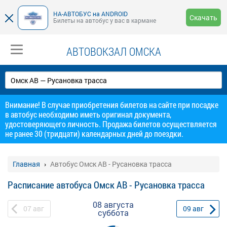
НА-АВТОБУС на ANDROID
Скачать
Билеты на автобус у вас в кармане
АВТОВОКЗАЛ ОМСКА
Внимание! В случае приобретения билетов на сайте при посадке
в автобус необходимо иметь оригинал документа,
удостоверяющего личность. Продажа билетов осуществляется
не ранее 30 (тридцати) календарных дней до поездки.
Главная
Автобус Омск АВ - Русановка трасса
Расписание автобуса Омск АВ - Русановка трасса
08 августа
07
авг
09
авг
суббота