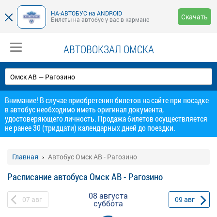
НА-АВТОБУС на ANDROID
Скачать
Билеты на автобус у вас в кармане
АВТОВОКЗАЛ ОМСКА
Внимание! В случае приобретения билетов на сайте при посадке
в автобус необходимо иметь оригинал документа,
удостоверяющего личность. Продажа билетов осуществляется
не ранее 30 (тридцати) календарных дней до поездки.
Главная
Автобус Омск АВ - Рагозино
Расписание автобуса Омск АВ - Рагозино
08 августа
07
авг
09
авг
суббота