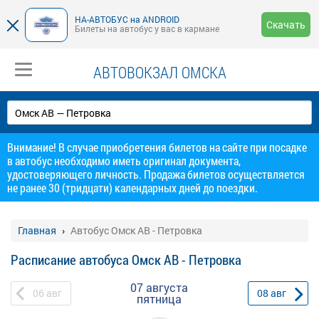
НА-АВТОБУС на ANDROID
Скачать
Билеты на автобус у вас в кармане
АВТОВОКЗАЛ ОМСКА
Внимание! В случае приобретения билетов на сайте при посадке
в автобус необходимо иметь оригинал документа,
удостоверяющего личность. Продажа билетов осуществляется
не ранее 30 (тридцати) календарных дней до поездки.
Главная
Автобус Омск АВ - Петровка
Расписание автобуса Омск АВ - Петровка
07 августа
06
авг
08
авг
пятница