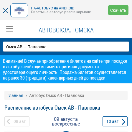
НА-АВТОБУС на ANDROID
Скачать
Билеты на автобус у вас в кармане
АВТОВОКЗАЛ ОМСКА
Внимание! В случае приобретения билетов на сайте при посадке
в автобус необходимо иметь оригинал документа,
удостоверяющего личность. Продажа билетов осуществляется
не ранее 30 (тридцати) календарных дней до поездки.
Главная
Автобус Омск АВ - Павловка
Расписание автобуса Омск АВ - Павловка
09 августа
08
авг
10
авг
воскресенье