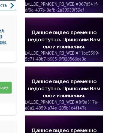
уста
жа
ов
ена
 цену