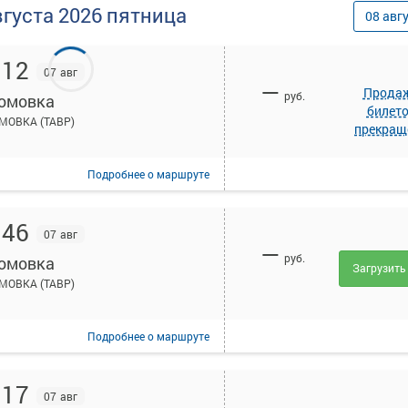
вгуста
2026
пятница
08
авг
:12
07 авг
—
Прода
руб.
омовка
билет
МОВКА (ТАВР)
прекращ
Подробнее
о маршруте
:46
07 авг
—
руб.
омовка
Загрузить
МОВКА (ТАВР)
Подробнее
о маршруте
:17
07 авг