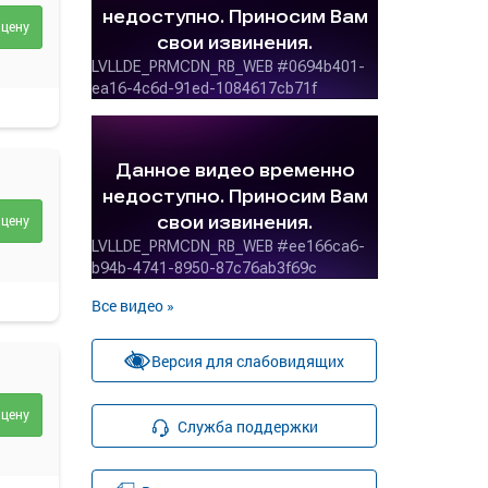
 цену
 цену
Все видео »
Версия для слабовидящих
 цену
Служба поддержки