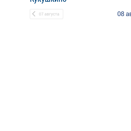
08 а
07
августа