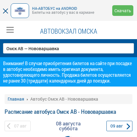
НА-АВТОБУС на ANDROID
Скачать
Билеты на автобус у вас в кармане
АВТОВОКЗАЛ ОМСКА
Внимание! В случае приобретения билетов на сайте при посадке
в автобус необходимо иметь оригинал документа,
удостоверяющего личность. Продажа билетов осуществляется
не ранее 30 (тридцати) календарных дней до поездки.
Главная
Автобус Омск АВ - Нововаршавка
Расписание автобуса Омск АВ - Нововаршавка
08 августа
07
авг
09
авг
суббота