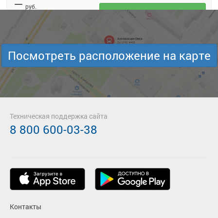
—
руб.
Загрузить цену
Подробнее
Детали рейса
о маршруте
Посмотреть расположение на карте
17:20
21:20
11 авг
4 ч. 0 м
Омск АВ
Моховой Привал
ОМСК АВ
МОХОВОЙ ПРИВАЛ
—
руб.
Техническая поддержка сайта
Загрузить цену
8 800 600-03-38
Подробнее
Детали рейса
о маршруте
Контакты