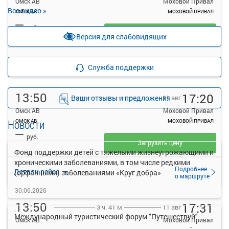
Омск АВ
Моховой Привал
Все видео »
ОМСК АВ
МОХОВОЙ ПРИВАЛ
—
руб.
Загрузить цену
Версия для слабовидящих
Подробнее
Детали рейса
Служба поддержки
о маршруте
13:50
17:20
Ваши отзывы и предложения
11 авг
Омск АВ
Моховой Привал
Новости
ОМСК АВ
МОХОВОЙ ПРИВАЛ
—
руб.
Загрузить цену
Фонд поддержки детей с тяжелыми жизнеугрожающими и
хроническими заболеваниями, в том числе редкими
Подробнее
Детали рейса
(орфанными) заболеваниями «Круг добра»
о маршруте
30.06.2026
13:50
17:31
11 авг
3 ч. 41 м
Международный туристический форум "Путешествуй"
Омск АВ
Моховой Привал