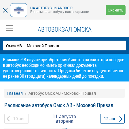
НА-АВТОБУС на ANDROID
Скачать
Билеты на автобус у вас в кармане
АВТОВОКЗАЛ ОМСКА
Внимание! В случае приобретения билетов на сайте при посадке
в автобус необходимо иметь оригинал документа,
удостоверяющего личность. Продажа билетов осуществляется
не ранее 30 (тридцати) календарных дней до поездки.
Главная
Автобус Омск АВ - Моховой Привал
Расписание автобуса Омск АВ - Моховой Привал
11 августа
10
авг
12
авг
вторник