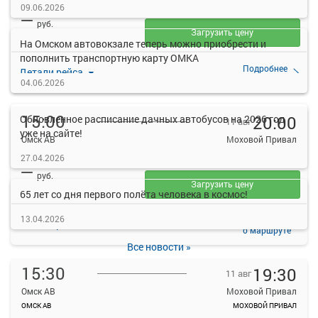
ОМСК АВ
МОХОВОЙ ПРИВАЛ
09.06.2026
—
руб.
Загрузить цену
На Омском автовокзале теперь можно приобрести и
пополнить транспортную карту ОМКА
Подробнее
Детали рейса
о маршруте
04.06.2026
15:00
20:00
Обновленное расписание дачных автобусов на 2026 год
11 авг
уже на сайте!
Омск АВ
Моховой Привал
ОМСК АВ
МОХОВОЙ ПРИВАЛ
27.04.2026
—
руб.
Загрузить цену
65 лет со дня первого полёта человека в космос!
13.04.2026
Подробнее
Детали рейса
о маршруте
Все новости »
15:30
19:30
11 авг
Омск АВ
Моховой Привал
ОМСК АВ
МОХОВОЙ ПРИВАЛ