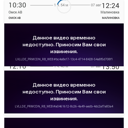
10:30
12:24
07 авг
1 ч. 54 м
Омск АВ
Малиновка
ОМСК АВ
МАЛИНОВКА
—
Продажа билетов
руб.
прекращена
Подробнее
Детали рейса
о маршруте
12:10
13:50
07 авг
1 ч. 40 м
Омск АВ
Малиновка
ОМСК АВ
МАЛИНОВКА
—
руб.
Загрузить цену
Подробнее
Детали рейса
о маршруте
12:50
14:52
07 авг
2 ч. 2 м