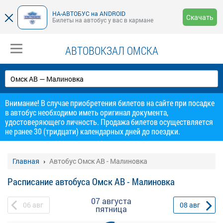
НА-АВТОБУС на ANDROID
Скачать
Билеты на автобус у вас в кармане
АВТОВОКЗАЛ ОМСКА
Внимание! В случае приобретения билетов на сайте при посадке
в автобус необходимо иметь оригинал документа,
удостоверяющего личность. Продажа билетов осуществляется
не ранее 30 (тридцати) календарных дней до поездки.
Главная
Автобус Омск АВ - Малиновка
Расписание автобуса Омск АВ - Малиновка
07 августа
06
авг
08
авг
пятница