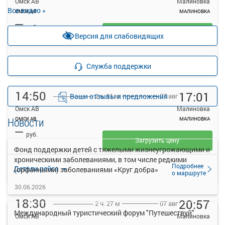
Омск АВ
Малиновка
Все видео »
ОМСК АВ
МАЛИНОВКА
—
руб.
Загрузить цену
Версия для слабовидящих
Подробнее
Детали рейса
Служба поддержки
о маршруте
14:50
17:01
Ваши отзывы и предложения
07 авг
2 ч. 11 м
Омск АВ
Малиновка
Новости
ОМСК АВ
МАЛИНОВКА
—
руб.
Загрузить цену
Фонд поддержки детей с тяжелыми жизнеугрожающими и
хроническими заболеваниями, в том числе редкими
Подробнее
Детали рейса
(орфанными) заболеваниями «Круг добра»
о маршруте
30.06.2026
18:30
20:57
07 авг
2 ч. 27 м
Международный туристический форум "Путешествуй"
Омск АВ
Малиновка