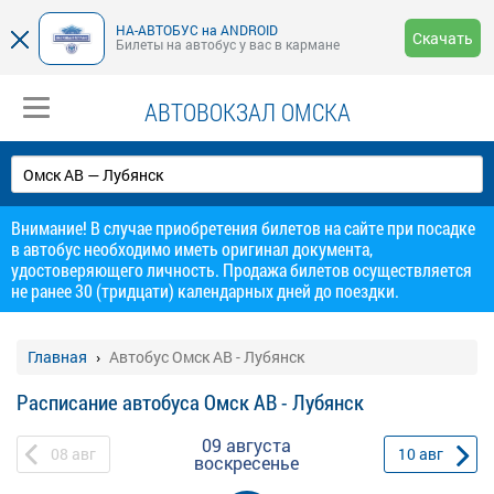
НА-АВТОБУС на ANDROID
Скачать
Билеты на автобус у вас в кармане
АВТОВОКЗАЛ ОМСКА
Внимание! В случае приобретения билетов на сайте при посадке
в автобус необходимо иметь оригинал документа,
удостоверяющего личность. Продажа билетов осуществляется
не ранее 30 (тридцати) календарных дней до поездки.
Главная
Автобус Омск АВ - Лубянск
Расписание автобуса Омск АВ - Лубянск
09 августа
08
авг
10
авг
воскресенье