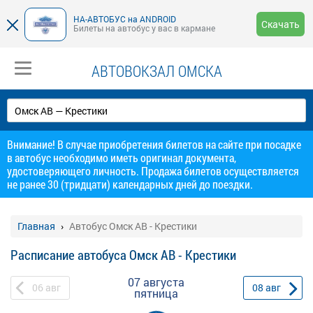
НА-АВТОБУС на ANDROID
Скачать
Билеты на автобус у вас в кармане
АВТОВОКЗАЛ ОМСКА
Внимание! В случае приобретения билетов на сайте при посадке
в автобус необходимо иметь оригинал документа,
удостоверяющего личность. Продажа билетов осуществляется
не ранее 30 (тридцати) календарных дней до поездки.
Главная
Автобус Омск АВ - Крестики
Расписание автобуса Омск АВ - Крестики
07 августа
06
авг
08
авг
пятница