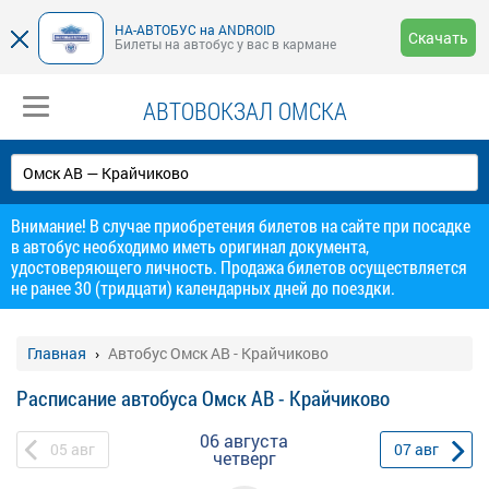
НА-АВТОБУС на ANDROID
Скачать
Билеты на автобус у вас в кармане
АВТОВОКЗАЛ ОМСКА
Внимание! В случае приобретения билетов на сайте при посадке
в автобус необходимо иметь оригинал документа,
удостоверяющего личность. Продажа билетов осуществляется
не ранее 30 (тридцати) календарных дней до поездки.
Главная
Автобус Омск АВ - Крайчиково
Расписание автобуса Омск АВ - Крайчиково
06 августа
05
авг
07
авг
четверг