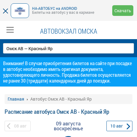
НА-АВТОБУС на ANDROID
Скачать
Билеты на автобус у вас в кармане
АВТОВОКЗАЛ ОМСКА
Внимание! В случае приобретения билетов на сайте при посадке
в автобус необходимо иметь оригинал документа,
удостоверяющего личность. Продажа билетов осуществляется
не ранее 30 (тридцати) календарных дней до поездки.
Главная
Автобус Омск АВ - Красный Яр
Расписание автобуса Омск АВ - Красный Яр
09 августа
08
авг
10
авг
воскресенье