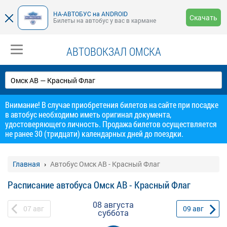
НА-АВТОБУС на ANDROID
Скачать
Билеты на автобус у вас в кармане
АВТОВОКЗАЛ ОМСКА
Внимание! В случае приобретения билетов на сайте при посадке
в автобус необходимо иметь оригинал документа,
удостоверяющего личность. Продажа билетов осуществляется
не ранее 30 (тридцати) календарных дней до поездки.
Главная
Автобус Омск АВ - Красный Флаг
Расписание автобуса Омск АВ - Красный Флаг
08 августа
07
авг
09
авг
суббота