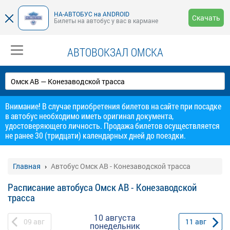
НА-АВТОБУС на ANDROID
Скачать
Билеты на автобус у вас в кармане
АВТОВОКЗАЛ ОМСКА
Внимание! В случае приобретения билетов на сайте при посадке
в автобус необходимо иметь оригинал документа,
удостоверяющего личность. Продажа билетов осуществляется
не ранее 30 (тридцати) календарных дней до поездки.
Главная
Автобус Омск АВ - Конезаводской трасса
Расписание автобуса Омск АВ - Конезаводской
трасса
10 августа
09
авг
11
авг
понедельник