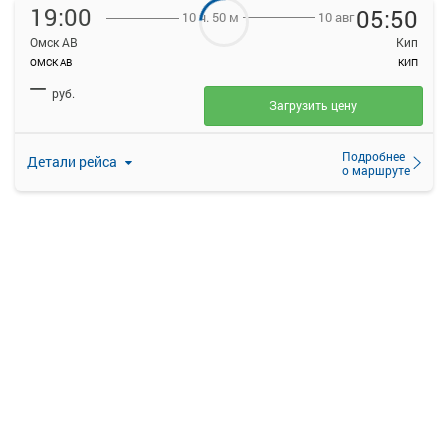
19:00
05:50
10 авг
10 ч. 50 м
Омск АВ
Кип
ОМСК АВ
КИП
—
руб.
Загрузить цену
Подробнее
Детали рейса
о маршруте