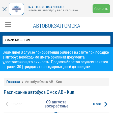
НА-АВТОБУС на ANDROID
Скачать
Билеты на автобус у вас в кармане
АВТОВОКЗАЛ ОМСКА
Внимание! В случае приобретения билетов на сайте при посадке
в автобус необходимо иметь оригинал документа,
удостоверяющего личность. Продажа билетов осуществляется
не ранее 30 (тридцати) календарных дней до поездки.
Главная
Автобус Омск АВ - Кип
Расписание автобуса Омск АВ - Кип
09 августа
08
авг
10
авг
воскресенье