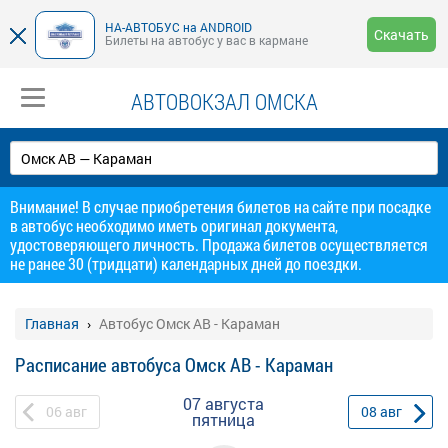
НА-АВТОБУС на ANDROID
Скачать
Билеты на автобус у вас в кармане
АВТОВОКЗАЛ ОМСКА
Внимание! В случае приобретения билетов на сайте при посадке
в автобус необходимо иметь оригинал документа,
удостоверяющего личность. Продажа билетов осуществляется
не ранее 30 (тридцати) календарных дней до поездки.
Главная
Автобус Омск АВ - Караман
Расписание автобуса Омск АВ - Караман
07 августа
06
авг
08
авг
пятница