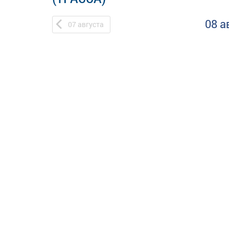
08 а
07
августа