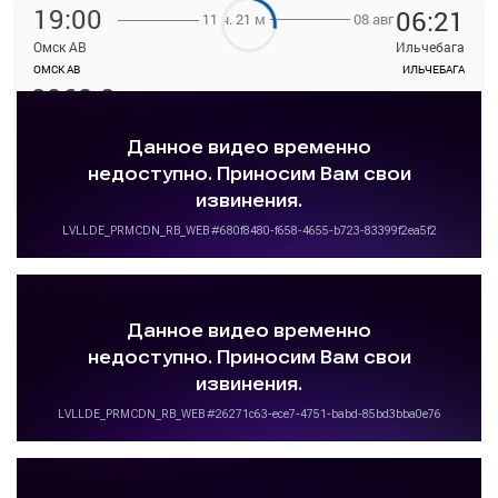
19:00
06:21
08 авг
11 ч. 21 м
Омск АВ
Ильчебага
ОМСК АВ
ИЛЬЧЕБАГА
2362.8
руб.
Места
закончились
Подробнее
Детали рейса
о маршруте