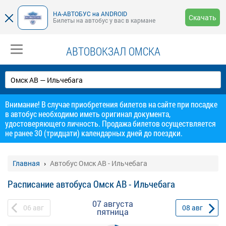
НА-АВТОБУС на ANDROID
Скачать
Билеты на автобус у вас в кармане
АВТОВОКЗАЛ ОМСКА
Внимание! В случае приобретения билетов на сайте при посадке
в автобус необходимо иметь оригинал документа,
удостоверяющего личность. Продажа билетов осуществляется
не ранее 30 (тридцати) календарных дней до поездки.
Главная
Автобус Омск АВ - Ильчебага
Расписание автобуса Омск АВ - Ильчебага
07 августа
06
авг
08
авг
пятница