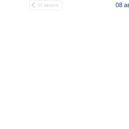
08 а
07
августа