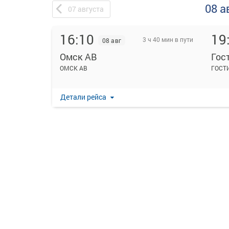
08 а
07
августа
16:10
19
3 ч 40 мин в пути
08 авг
Омск АВ
Гос
ОМСК АВ
ГОСТ
Детали рейса