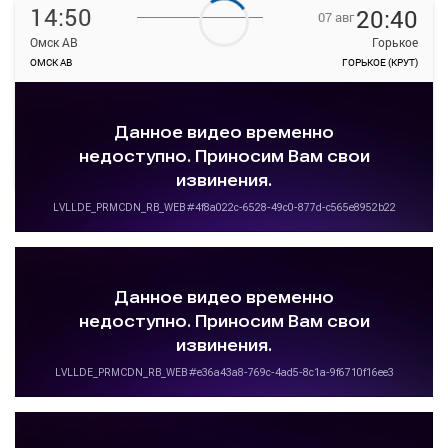
14:50
20:40
07 авг
Омск АВ
Горькое
ОМСК АВ
ГОРЬКОЕ (КРУТ)
—
руб.
Загрузить цену
Подробнее
Детали рейса
о маршруте