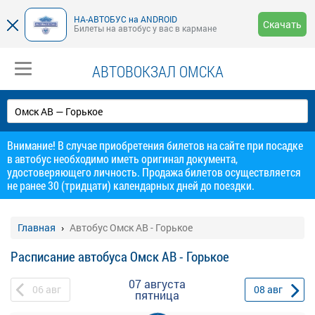
НА-АВТОБУС на ANDROID
Скачать
Билеты на автобус у вас в кармане
АВТОВОКЗАЛ ОМСКА
Внимание! В случае приобретения билетов на сайте при посадке
в автобус необходимо иметь оригинал документа,
удостоверяющего личность. Продажа билетов осуществляется
не ранее 30 (тридцати) календарных дней до поездки.
Главная
Автобус Омск АВ - Горькое
Расписание автобуса Омск АВ - Горькое
07 августа
06
авг
08
авг
пятница