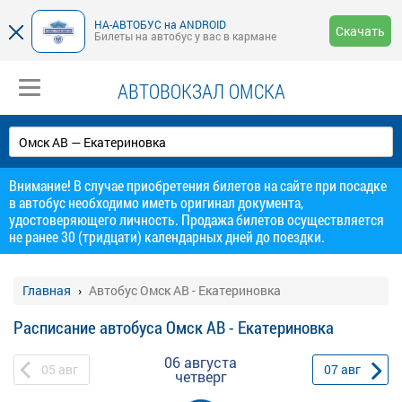
НА-АВТОБУС на ANDROID
Скачать
Билеты на автобус у вас в кармане
АВТОВОКЗАЛ ОМСКА
Внимание! В случае приобретения билетов на сайте при посадке
в автобус необходимо иметь оригинал документа,
удостоверяющего личность. Продажа билетов осуществляется
не ранее 30 (тридцати) календарных дней до поездки.
Главная
Автобус Омск АВ - Екатериновка
Расписание автобуса Омск АВ - Екатериновка
06 августа
05
авг
07
авг
четверг