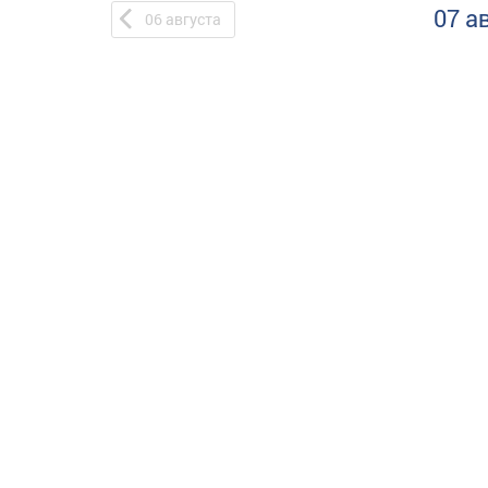
07 а
06
августа