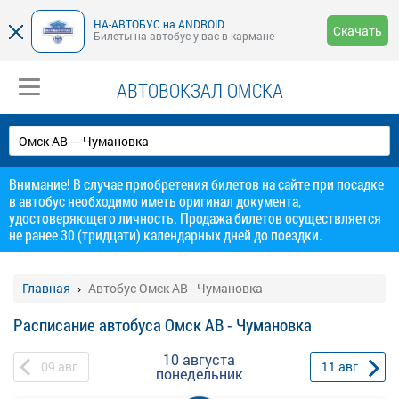
НА-АВТОБУС на ANDROID
Скачать
Билеты на автобус у вас в кармане
АВТОВОКЗАЛ ОМСКА
Внимание! В случае приобретения билетов на сайте при посадке
в автобус необходимо иметь оригинал документа,
удостоверяющего личность. Продажа билетов осуществляется
не ранее 30 (тридцати) календарных дней до поездки.
Главная
Автобус Омск АВ - Чумановка
Расписание автобуса Омск АВ - Чумановка
10 августа
09
авг
11
авг
понедельник