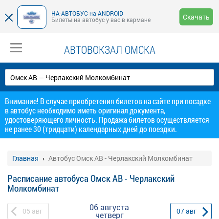
НА-АВТОБУС на ANDROID
Скачать
Билеты на автобус у вас в кармане
АВТОВОКЗАЛ ОМСКА
Внимание! В случае приобретения билетов на сайте при посадке
в автобус необходимо иметь оригинал документа,
удостоверяющего личность. Продажа билетов осуществляется
не ранее 30 (тридцати) календарных дней до поездки.
Главная
Автобус Омск АВ - Черлакский Молкомбинат
Расписание автобуса Омск АВ - Черлакский
Молкомбинат
06 августа
05
авг
07
авг
четверг