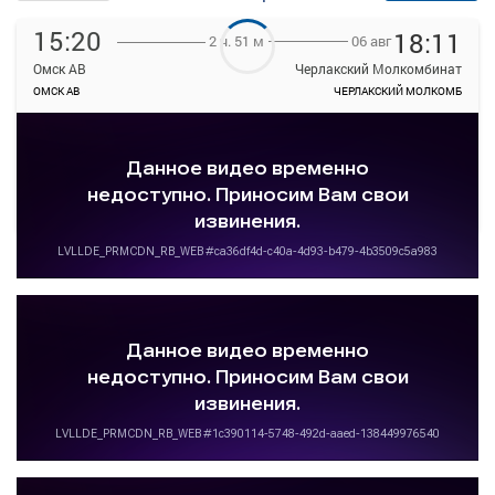
15:20
18:11
06 авг
2 ч. 51 м
Омск АВ
Черлакский Молкомбинат
ОМСК АВ
ЧЕРЛАКСКИЙ МОЛКОМБ
—
Продажа билетов
руб.
прекращена
Подробнее
Детали рейса
о маршруте