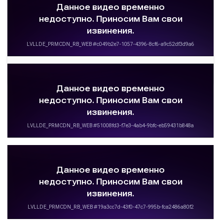
Омск АВ
Чебаклинский пер
ОМСК АВ
ЧЕБАКЛИНСКИЙ ПЕР.
—
руб.
Загрузить цену
Подробнее
Детали рейса
о маршруте