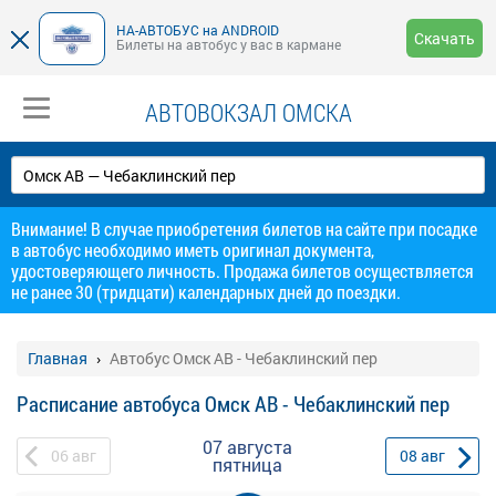
НА-АВТОБУС на ANDROID
Скачать
Билеты на автобус у вас в кармане
АВТОВОКЗАЛ ОМСКА
Внимание! В случае приобретения билетов на сайте при посадке
в автобус необходимо иметь оригинал документа,
удостоверяющего личность. Продажа билетов осуществляется
не ранее 30 (тридцати) календарных дней до поездки.
Главная
Автобус Омск АВ - Чебаклинский пер
Расписание автобуса Омск АВ - Чебаклинский пер
07 августа
06
авг
08
авг
пятница