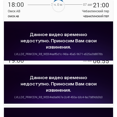
18:00
21:00
07 авг
3 ч. 0 м
Омск АВ
Чебаклинский пер
ОМСК АВ
ЧЕБАКЛИНСКИЙ ПЕР.
—
руб.
Загрузить цену
Подробнее
Детали рейса
о маршруте
19:00
06:55
08 авг
Омск АВ
Чебаклинский пер
ОМСК АВ
ЧЕБАКЛИНСКИЙ ПЕР.
—
руб.
Загрузить цену
Подробнее
Детали рейса
о маршруте
20:00
04:40
08 авг