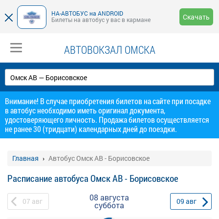
НА-АВТОБУС на ANDROID
Скачать
Билеты на автобус у вас в кармане
АВТОВОКЗАЛ ОМСКА
Внимание! В случае приобретения билетов на сайте при посадке
в автобус необходимо иметь оригинал документа,
удостоверяющего личность. Продажа билетов осуществляется
не ранее 30 (тридцати) календарных дней до поездки.
Главная
Автобус Омск АВ - Борисовское
Расписание автобуса Омск АВ - Борисовское
08 августа
07
авг
09
авг
суббота