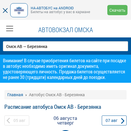
НА-АВТОБУС на ANDROID
Скачать
Билеты на автобус у вас в кармане
АВТОВОКЗАЛ ОМСКА
Внимание! В случае приобретения билетов на сайте при посадке
в автобус необходимо иметь оригинал документа,
удостоверяющего личность. Продажа билетов осуществляется
не ранее 30 (тридцати) календарных дней до поездки.
Главная
Автобус Омск АВ - Березянка
Расписание автобуса Омск АВ - Березянка
06 августа
05
авг
07
авг
четверг