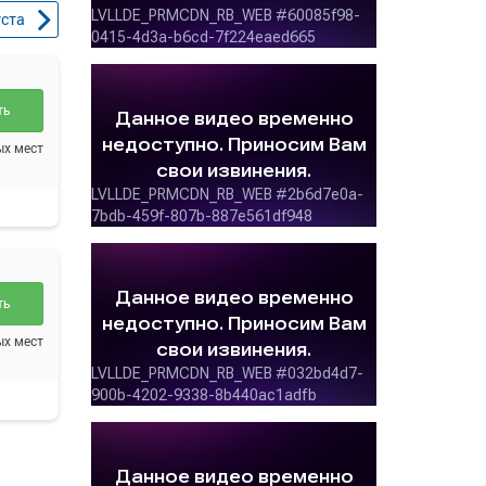
уста
ть
ых мест
ть
ых мест