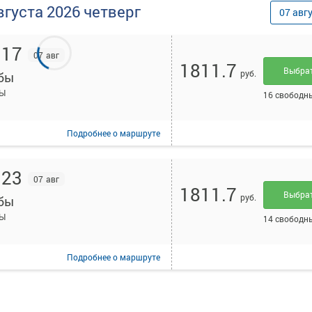
вгуста
2026
четверг
07
авг
:17
07 авг
1811.7
Выбра
руб.
бы
Ы
16 свободн
Подробнее
о маршруте
:23
07 авг
1811.7
Выбра
руб.
бы
Ы
14 свободн
Подробнее
о маршруте