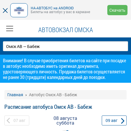
НА-АВТОБУС на ANDROID
Скачать
Билеты на автобус у вас в кармане
АВТОВОКЗАЛ ОМСКА
Внимание! В случае приобретения билетов на сайте при посадке
в автобус необходимо иметь оригинал документа,
удостоверяющего личность. Продажа билетов осуществляется
не ранее 30 (тридцати) календарных дней до поездки.
Главная
Автобус Омск АВ - Бабеж
Расписание автобуса Омск АВ - Бабеж
08 августа
07
авг
09
авг
суббота