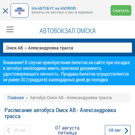
НА-АВТОБУС на ANDROID
Скачать
Билеты на автобус у вас в кармане
АВТОВОКЗАЛ ОМСКА
Внимание! В случае приобретения билетов на сайте при посадке
в автобус необходимо иметь оригинал документа,
удостоверяющего личность. Продажа билетов осуществляется
не ранее 30 (тридцати) календарных дней до поездки.
Главная
Автобус Омск АВ - Александровка трасса
Расписание автобуса Омск АВ - Александровка
трасса
07 августа
06
авг
08
авг
пятница