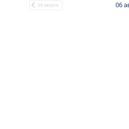
06 а
05
августа