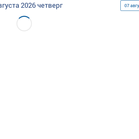
вгуста
2026
четверг
07
авг