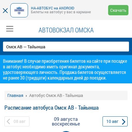
НА-АВТОБУС на ANDROID
Скачать
Билеты на автобус у вас в кармане
АВТОВОКЗАЛ ОМСКА
Внимание! В случае приобретения билетов на сайте при посадке
в автобус необходимо иметь оригинал документа,
удостоверяющего личность. Продажа билетов осуществляется
не ранее 30 (тридцати) календарных дней до поездки.
Главная
Автобус Омск АВ - Тайынша
Расписание автобуса Омск АВ - Тайынша
09 августа
08
авг
10
авг
воскресенье