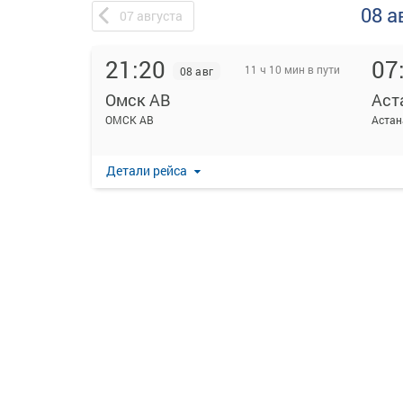
08 а
07
августа
21:20
07
11 ч 10 мин в пути
08 авг
Омск АВ
Аст
ОМСК АВ
Астан
Детали рейса