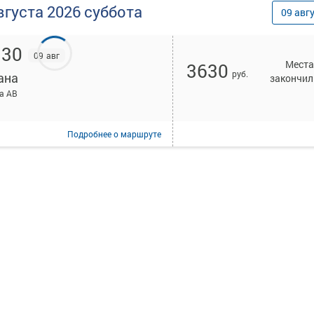
вгуста
2026
суббота
09
авг
:30
09 авг
Места
3630
руб.
ана
закончил
а АВ
Подробнее
о маршруте