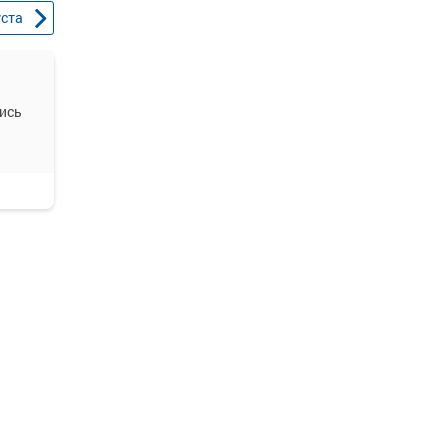
уста
ись