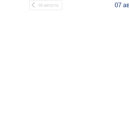
07 а
06
августа