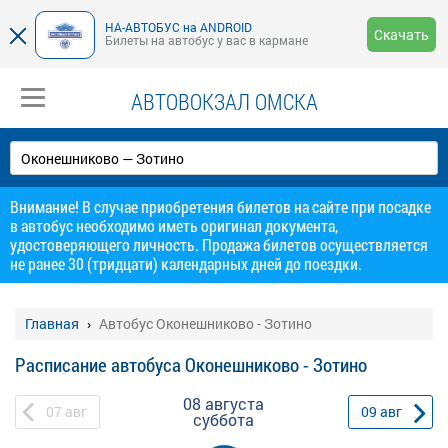
НА-АВТОБУС на ANDROID
Скачать
Билеты на автобус у вас в кармане
АВТОВОКЗАЛ ОМСКА
Внимание! В случае приобретения билетов на сайте при посадке
в автобус необходимо иметь оригинал документа,
удостоверяющего личность. Продажа билетов осуществляется
не ранее 30 (тридцати) календарных дней до поездки.
Главная
Автобус Оконешниково - Зотино
Расписание автобуса Оконешниково - Зотино
08 августа
07
авг
09
авг
суббота