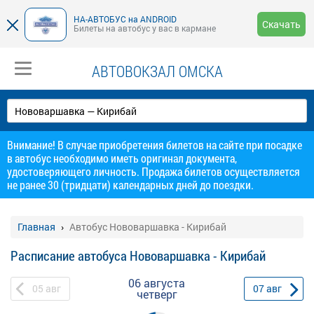
НА-АВТОБУС на ANDROID
Скачать
Билеты на автобус у вас в кармане
АВТОВОКЗАЛ ОМСКА
Внимание! В случае приобретения билетов на сайте при посадке
в автобус необходимо иметь оригинал документа,
удостоверяющего личность. Продажа билетов осуществляется
не ранее 30 (тридцати) календарных дней до поездки.
Главная
Автобус Нововаршавка - Кирибай
Расписание автобуса Нововаршавка - Кирибай
06 августа
05
авг
07
авг
четверг