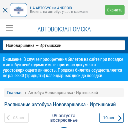
НА-АВТОБУС на ANDROID
Скачать
Билеты на автобус у вас в кармане
АВТОВОКЗАЛ ОМСКА
Внимание! В случае приобретения билетов на сайте при посадке
в автобус необходимо иметь оригинал документа,
удостоверяющего личность. Продажа билетов осуществляется
не ранее 30 (тридцати) календарных дней до поездки.
Главная
Автобус Нововаршавка - Иртышский
Расписание автобуса Нововаршавка - Иртышский
09 августа
08
авг
10
авг
воскресенье