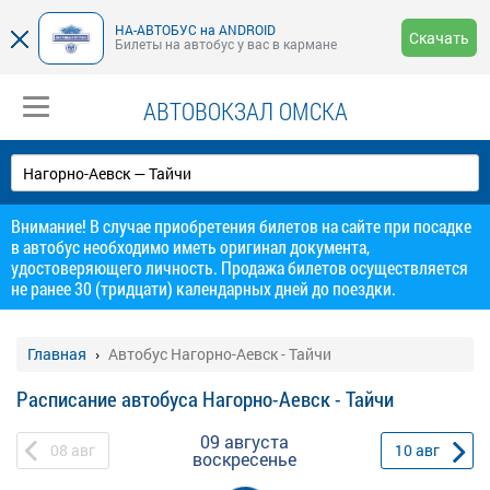
НА-АВТОБУС на ANDROID
Скачать
Билеты на автобус у вас в кармане
АВТОВОКЗАЛ ОМСКА
Внимание! В случае приобретения билетов на сайте при посадке
в автобус необходимо иметь оригинал документа,
удостоверяющего личность. Продажа билетов осуществляется
не ранее 30 (тридцати) календарных дней до поездки.
Главная
Автобус Нагорно-Аевск - Тайчи
Расписание автобуса Нагорно-Аевск - Тайчи
09 августа
08
авг
10
авг
воскресенье