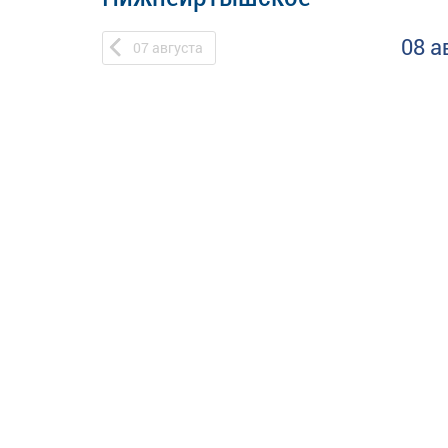
08 а
07
августа