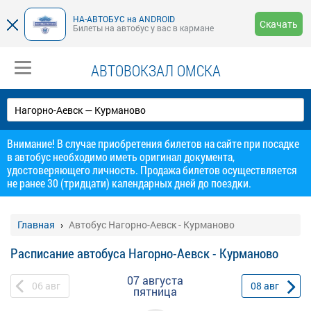
НА-АВТОБУС на ANDROID
Скачать
Билеты на автобус у вас в кармане
АВТОВОКЗАЛ ОМСКА
Внимание! В случае приобретения билетов на сайте при посадке
в автобус необходимо иметь оригинал документа,
удостоверяющего личность. Продажа билетов осуществляется
не ранее 30 (тридцати) календарных дней до поездки.
Главная
Автобус Нагорно-Аевск - Курманово
Расписание автобуса Нагорно-Аевск - Курманово
07 августа
06
авг
08
авг
пятница