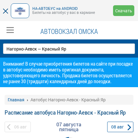
НА-АВТОБУС на ANDROID
Скачать
Билеты на автобус у вас в кармане
АВТОВОКЗАЛ ОМСКА
Внимание! В случае приобретения билетов на сайте при посадке
в автобус необходимо иметь оригинал документа,
удостоверяющего личность. Продажа билетов осуществляется
не ранее 30 (тридцати) календарных дней до поездки.
Главная
Автобус Нагорно-Аевск - Красный Яр
Расписание автобуса Нагорно-Аевск - Красный Яр
07 августа
06
авг
08
авг
пятница