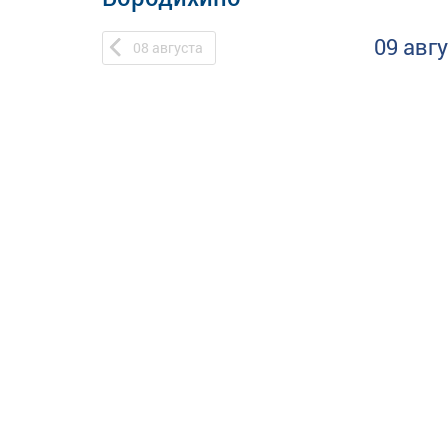
09 авг
08
августа