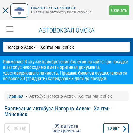
НА-АВТОБУС на ANDROID
Скачать
Билеты на автобус у вас в кармане
АВТОВОКЗАЛ ОМСКА
Внимание! В случае приобретения билетов на сайте при посадке
в автобус необходимо иметь оригинал документа,
удостоверяющего личность. Продажа билетов осуществляется
не ранее 30 (тридцати) календарных дней до поездки.
Главная
Автобус Нагорно-Аевск - Ханты-Мансийск
Расписание автобуса Нагорно-Аевск - Ханты-
Мансийск
09 августа
08
авг
10
авг
воскресенье