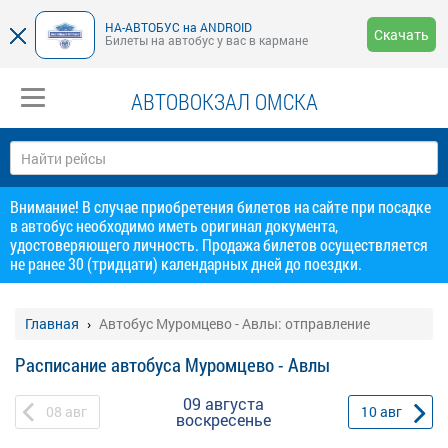
НА-АВТОБУС на ANDROID
Скачать
Билеты на автобус у вас в кармане
АВТОВОКЗАЛ ОМСКА
Внимание! В случае приобретения билетов на сайте при посадке
в автобус необходимо иметь оригинал документа,
удостоверяющего личность. Продажа билетов осуществляется
не ранее 30 (тридцати) календарных дней до поездки.
Главная
Автобус Муромцево - Авлы: отправление
Расписание автобуса Муромцево - Авлы
09 августа
08
авг
10
авг
воскресенье